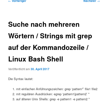
Beitragsnavigation
←
Vorheriger
Nächster
→
Suche nach mehreren
Wörtern / Strings mit grep
auf der Kommandozeile /
Linux Bash Shell
Veröffentlicht am
30. April 2017
Die Syntax lautet:
mit einfachen Anführungszeichen: grep ‘pattern*’ file1 file2
mit regulären Ausdrücken: egrep ‘pattern1|pattern2’ *
auf älteren Unix Shells: grep -e pattern1 -e pattern2 *