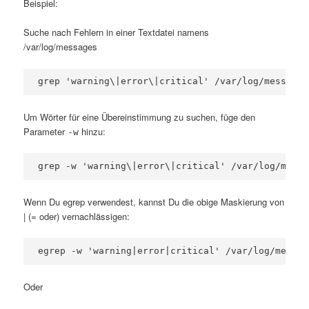
Beispiel:
Suche nach Fehlern in einer Textdatei namens
/var/log/messages
Um Wörter für eine Übereinstimmung zu suchen, füge den
Parameter
hinzu:
-w
grep -w 'warning\|error\|critical' /var/log/messa
Wenn Du egrep verwendest, kannst Du die obige Maskierung von
| (= oder) vernachlässigen:
egrep -w 'warning|error|critical' /var/log/messag
Oder