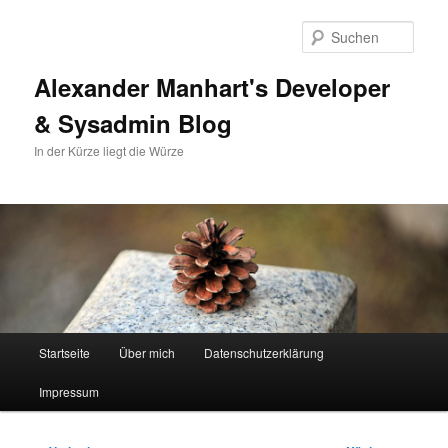
Zum
primären
Such
Inhalt
springen
Alexander Manhart's Developer
& Sysadmin Blog
In der Kürze liegt die Würze
Hauptmenü
Startseite
Über mich
Datenschutzerklärung
Impressum