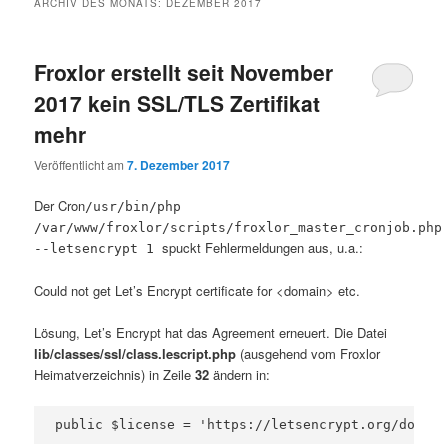
ARCHIV DES MONATS:
DEZEMBER 2017
Froxlor erstellt seit November
2017 kein SSL/TLS Zertifikat
mehr
Veröffentlicht am
7. Dezember 2017
Der Cron
/usr/bin/php
/var/www/froxlor/scripts/froxlor_master_cronjob.php
spuckt Fehlermeldungen aus, u.a.:
--letsencrypt 1
Could not get Let’s Encrypt certificate for <domain> etc.
Lösung, Let’s Encrypt hat das Agreement erneuert. Die Datei
lib/classes/ssl/class.lescript.php
(ausgehend vom Froxlor
Heimatverzeichnis) in Zeile
32
ändern in:
public $license = 'https://letsencrypt.org/docume