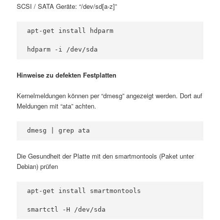
SCSI / SATA Geräte: “/dev/sd[a-z]”
apt-get install hdparm

hdparm -i /dev/sda
Hinweise zu defekten Festplatten
Kernelmeldungen können per “dmesg” angezeigt werden. Dort auf
Meldungen mit “ata” achten.
dmesg | grep ata
Die Gesundheit der Platte mit den smartmontools (Paket unter
Debian) prüfen
apt-get install smartmontools

smartctl -H /dev/sda