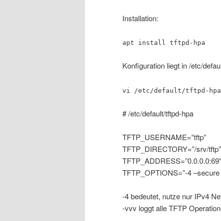
Installation:
apt install tftpd-hpa
Konfiguration liegt in /etc/defau
vi /etc/default/tftpd-hpa
# /etc/default/tftpd-hpa
TFTP_USERNAME=”tftp”
TFTP_DIRECTORY=”/srv/tftp”
TFTP_ADDRESS=”0.0.0.0:69
TFTP_OPTIONS=”-4 –secure 
-4 bedeutet, nutze nur IPv4 N
-vvv loggt alle TFTP Operation