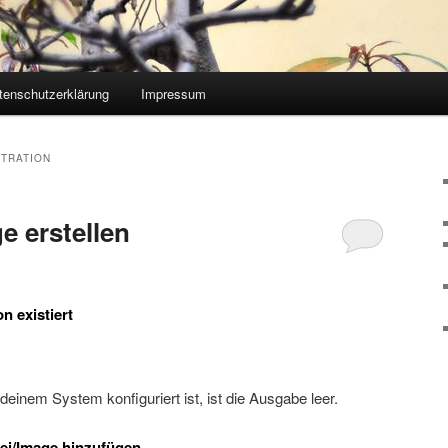
tenschutzerklärung
Impressum
STRATION
e erstellen
n existiert
inem System konfiguriert ist, ist die Ausgabe leer.
ei/Image hinzufügen