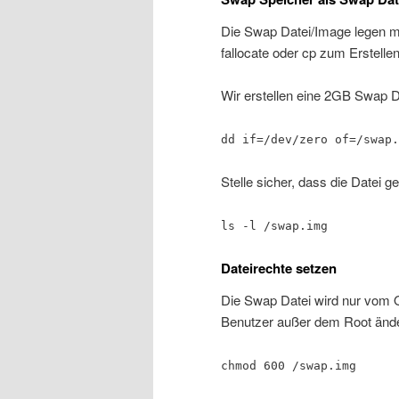
Die Swap Datei/Image legen
fallocate oder cp zum Erstelle
Wir erstellen eine 2GB Swap D
dd if=/dev/zero of=/swap.
Stelle sicher, dass die Datei 
ls -l /swap.img
Dateirechte setzen
Die Swap Datei wird nur vom O
Benutzer außer dem Root ände
chmod 600 /swap.img