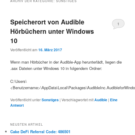
ARCHIV DER KATEGORIE:
SONSTIGES
Speicherort von Audible
1
Hörbüchern unter Windows
10
Veröffentlicht am
16. März 2017
Wenn man Hörbücher in der Audible-App herunterlädt, liegen die
.aax Dateien unter Windows 10 in folgendem Ordner:
C:\Users\
<Benutzername>\AppData\Local\Packages\AudibleInc.AudibleforWin
Veröffentlicht unter
Sonstiges
|
Verschlagwortet mit
Audible
|
Eine
Antwort
NEUSTEN ARTIKEL
Cake DeFi Referral Code: 486501