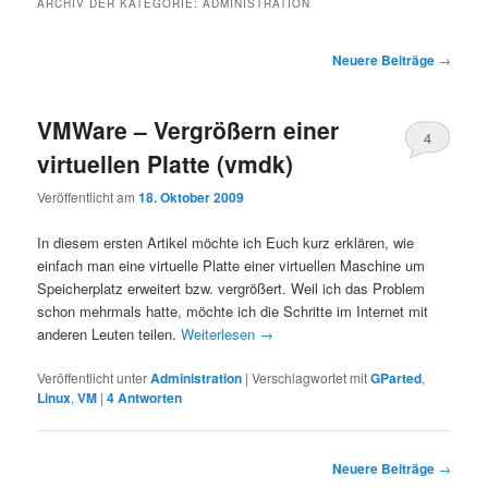
ARCHIV DER KATEGORIE:
ADMINISTRATION
Beitragsnavigation
Neuere Beiträge
→
VMWare – Vergrößern einer
4
virtuellen Platte (vmdk)
Veröffentlicht am
18. Oktober 2009
In diesem ersten Artikel möchte ich Euch kurz erklären, wie
einfach man eine virtuelle Platte einer virtuellen Maschine um
Speicherplatz erweitert bzw. vergrößert. Weil ich das Problem
schon mehrmals hatte, möchte ich die Schritte im Internet mit
anderen Leuten teilen.
Weiterlesen
→
Veröffentlicht unter
Administration
|
Verschlagwortet mit
GParted
,
Linux
,
VM
|
4
Antworten
Beitragsnavigation
Neuere Beiträge
→